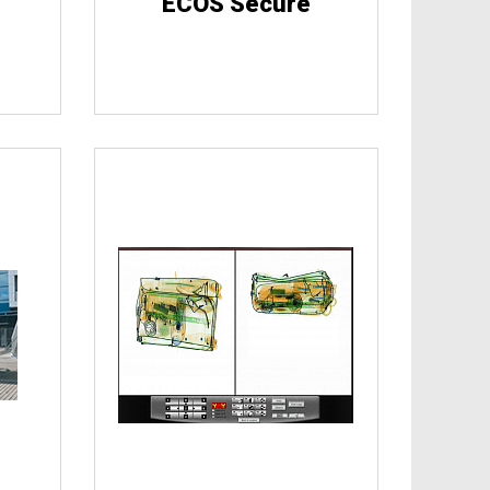
ECOS Secure
ские 
Огнестрельное 
ва
оружие