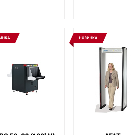
аж
Небольшие грузы
Крупный багаж 
Багаж
Объемные посылки
Небольшие грузы
ИНКА
НОВИНКА
Огнестрельное 
Лез
оружие