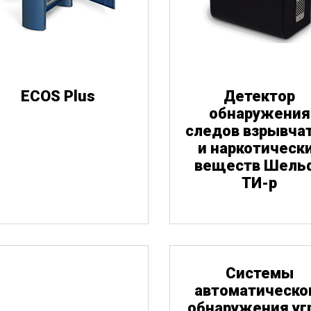
ECOS Plus
Детектор
обнаружения
следов взрывча
Взрывчатые 
Нар
и наркотическ
вещества
веществ Шель
ТИ-р
Cистемы
автоматическо
обнаружения уг