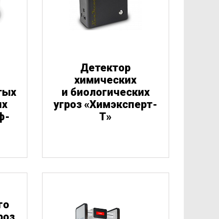
Детектор
химических
тых
и биологических
котические 
их
угроз
«
Химэксперт-
средства
ф-
Т»
Взрывчатые 
Наркотические 
вещества
средства
го
роз